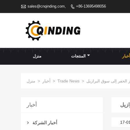

sales@cnqinding.com,
+86-13695498056

خبار
المنتجات
منزل
>
Trade News
>
أخبار
>
منزل
أخبار
17-0
أخبار الشركة
