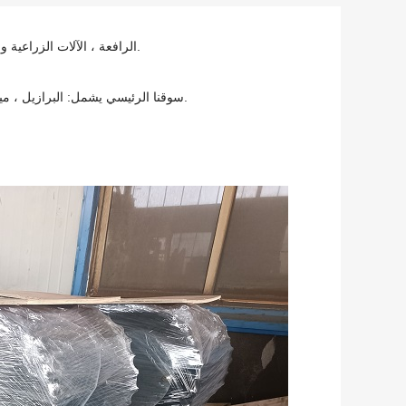
هيكل سفلي مجنزر Qinding بشكل أساسي لجهاز الحفر ، كسارة Mobil ، الرافعة ، الآلات الزراعية وما إلى ذلك.
الإكوادور ، كندا ، بولندا ، روسيا ، جنوب إفريقيا ، تركيا ، فيتنام وهلم جرا.
سوقنا الرئيسي يشمل: البرازيل ، ميك