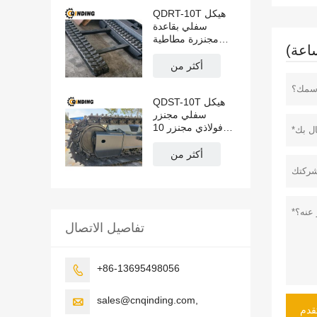
QDRT-10T هيكل
سفلي بقاعدة
مجنزرة مطاطية
بسعة 10 طن
للحفارة الزاحفة
أكثر من
والحصاد ومناولة
المواد 3551 مم ×
QDST-10T هيكل
670 مم × 450 مم
سفلي مجنزر
فولاذي مجنزر 10
طن للرافعة ، وتمهيد
الطرق ، ومد
أكثر من
الأنابيب 2876 مم ×
669 مم × 400 مم
تفاصيل الاتصال
+86-13695498056

sales@cnqinding.com,

قدم