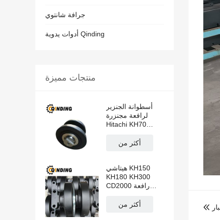
جرافة شانتوي
أدوات يدوية Qinding
منتجات مميزة
أسطوانة الجنزير
لرافعة مجنزرة
Hitachi KH70
KH100 KH125
PD7 PD100
أكثر من
CD1500
هيتاشي KH150
KH180 KH300
CD2000 رافعة
مجنزرة ذات
أسطوانة جنزيرية
أكثر من
ار
