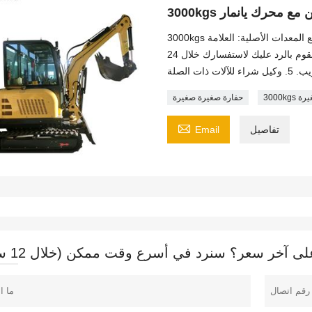
3000kgs حفارة صغيرة صغيرة 3 طن مع محرك يانمار 1. نرحب تصنيع المعدات الأصلية: العلامة
التجارية العملاء ، اللون. 2. قطع غيار في المخزون. 3. سوف نقوم بالرد عليك لاستفسارك خلال 24
غيرة
حفارة صغيرة صغيرة

تفاصيل
Email
 آخر سعر؟ سنرد في أسرع وقت ممكن (خلال 12 ساعة)