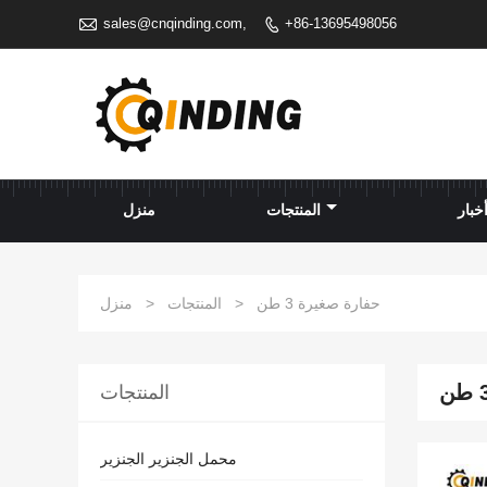

sales@cnqinding.com,
+86-13695498056

خبار
المنتجات
منزل
حفارة صغيرة 3 طن
>
المنتجات
>
منزل
المنتجات
محمل الجنزير الجنزير