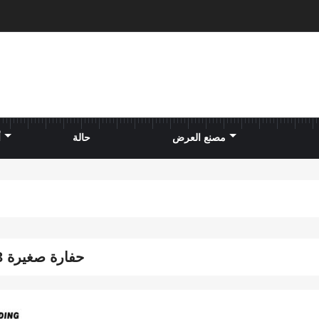
مصنع العرض
حالة
أ
حفارة صغيرة 3 طن