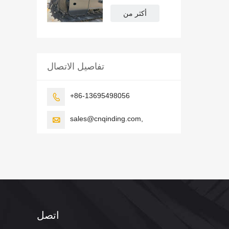
طن للرافعة ، وتمهيد
الطرق ، ومد
أكثر من
الأنابيب 2876 مم ×
669 مم × 400 مم
تفاصيل الاتصال
+86-13695498056

sales@cnqinding.com,

اتصل