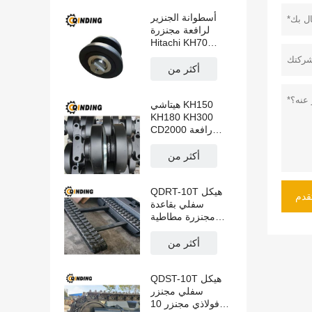
أسطوانة الجنزير
لرافعة مجنزرة
Hitachi KH70
KH100 KH125
PD7 PD100
أكثر من
CD1500
هيتاشي KH150
KH180 KH300
CD2000 رافعة
مجنزرة ذات
أسطوانة جنزيرية
أكثر من
QDRT-10T هيكل
قدم
سفلي بقاعدة
مجنزرة مطاطية
بسعة 10 طن
للحفارة الزاحفة
أكثر من
والحصاد ومناولة
المواد 3551 مم ×
QDST-10T هيكل
670 مم × 450 مم
سفلي مجنزر
فولاذي مجنزر 10